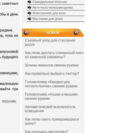
Самодельные игрушки
х заветных
Авто-мото-велосамоделки
Электроника для всех
обы в день
Мастерим для дома
ередине.
НОВОЕ
р, пока не
Съемный упор для строгания
досок
капроновой
Как легко достать сломанный ключ
ь будущего
из замочной скважины?
Шлемы викингов своими руками
ножницами,
Как правильно выбрать тестер?
Головоломка «Квадратура
 маленькую
пятиугольника» своими руками
ывайте три
Головоломка «Кошки и мышки»
своими руками
Автоматический выключатель
освещения
Как легко снять приварившуюся
шину?
Как улучшить мясорубку?