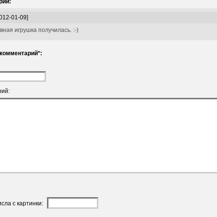
рии:
012-01-09]
я игрушка получилась. :-)
комментарий*:
ий:
исла с картинки: