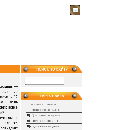
ПОИСК ПО САЙТУ
раздник —
 последние
КАРТА САЙТА
тмечать 17
ка. Очень
Главная страница
дник вовсе
Интересные факты
ки?
Домашние поделки
оме самого
Полезные советы
ё зелёное,
Бумажные модели
ирландских