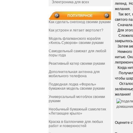
Электроника для всех
легенд. Н
желания.
Так вот, 
ПОПУЛЯРНОЕ
святого п
Как сделать снегоход своими руками
Сначала я
Как устроен и летает вертолет?
Для этого
Сложила д
Модель флагманского корабля
закрылось
«Князь Суворов» своими руками
Затем акк
Самодельный самокат для любой
Немного о
поры года
нитью. Он
лепрекончи
Реактивный катер своими руками
Когда нит
Дополнительная антенна для
Получился
мобильного телефона
чтобы шар
Осталось 
Подводная лодка «Форель»
бумажная модель своими руками
зелёненьк
желания!
Универсальный мотоблок своими
руками
Необычный бумажный самолетик
«Летающее крыло»
Краска в баллончике для любых
Оцените 
работ и поверхностей