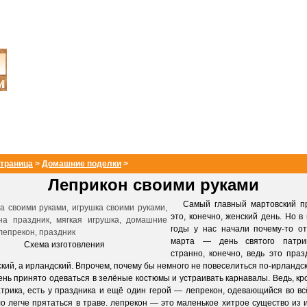
страница
>
Домашние поделки
>
Леприкон своими руками
Самый главный мартовский п
это, конечно, женский день. Но в
годы у нас начали почему-то о
марта — день святого патри
Схема изготовления
странно, конечно, ведь это праз
ский, а ирландский. Впрочем, почему бы немного не повеселиться по-ирландс
нь принято одеваться в зелёные костюмы и устраивать карнавалы. Ведь, кр
атрика, есть у праздника и ещё один герой — лепрекон, одевающийся во вс
о легче прятаться в траве. лепрекон — это маленькое хитрое существо из 