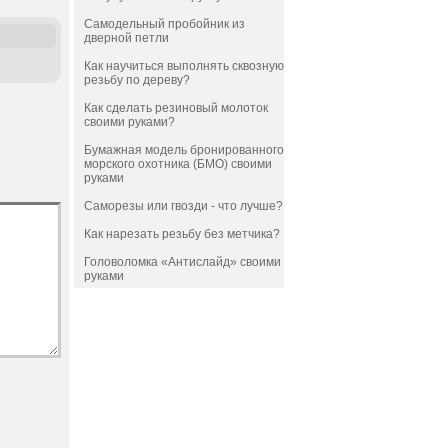
Самодельный пробойник из
дверной петли
Как научиться выполнять сквозную
резьбу по дереву?
Как сделать резиновый молоток
своими руками?
Бумажная модель бронированного
морского охотника (БМО) своими
руками
Саморезы или гвозди - что лучше?
Как нарезать резьбу без метчика?
Головоломка «Антислайд» своими
руками