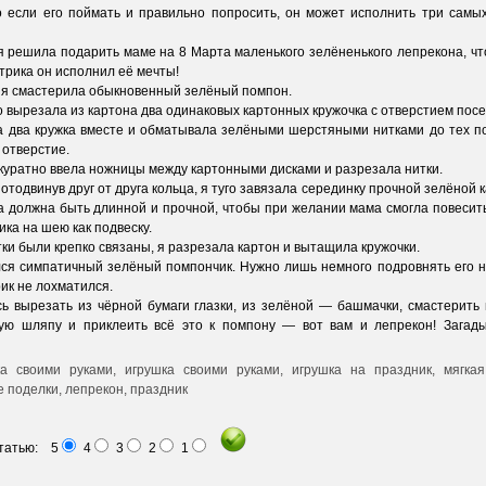
о если его поймать и правильно попросить, он может исполнить три самы
я решила подарить маме на 8 Марта маленького зелёненького лепрекона, чт
атрика он исполнил её мечты!
 смастерила обыкновенный зелёный помпон.
 вырезала из картона два одинаковых картонных кружочка с отверстием пос
ва кружка вместе и обматывала зелёными шерстяными нитками до тех по
 отверстие.
уратно ввела ножницы между картонными дисками и разрезала нитки.
тодвинув друг от друга кольца, я туго завязала серединку прочной зелёной 
а должна быть длинной и прочной, чтобы при желании мама смогла повесит
ка на шею как подвеску.
ки были крепко связаны, я разрезала картон и вытащила кружочки.
 симпатичный зелёный помпончик. Нужно лишь немного подровнять его 
ик не лохматился.
вырезать из чёрной бумаги глазки, из зелёной — башмачки, смастерить
ую шляпу и приклеить всё это к помпону — вот вам и лепрекон! Загад
статью: 5
4
3
2
1