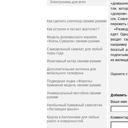
Электроника для всех
«домашни
тли, кото
«дояром».
ПОПУЛЯРНОЕ
сок. Совс
Как сделать снегоход своими руками
пережить 
Как устроен и летает вертолет?
«Разводят
едят. Одн
Модель флагманского корабля
входят та
«Князь Суворов» своими руками
например 
Самодельный самокат для любой
богатый р
поры года
подпитыва
их жилища
Реактивный катер своими руками
Дополнительная антенна для
мобильного телефона
Оцените 
Подводная лодка «Форель»
бумажная модель своими руками
Универсальный мотоблок своими
Добавить 
руками
Ваше имя:
Необычный бумажный самолетик
«Летающее крыло»
Краска в баллончике для любых
Комментар
работ и поверхностей