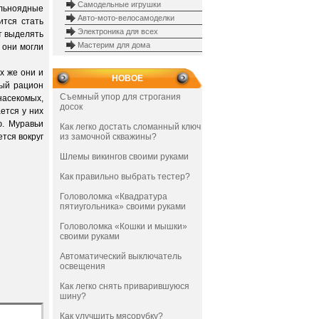
Самодельные игрушки
льноядные
Авто-мото-велосамоделки
ится стать
Электроника для всех
т выделять
Мастерим для дома
 они могли
х же они и
НОВОЕ
ный рацион
Съемный упор для строгания
насекомых,
досок
ется у них
ю. Муравьи
Как легко достать сломанный ключ
тся вокруг
из замочной скважины?
Шлемы викингов своими руками
Как правильно выбрать тестер?
Головоломка «Квадратура
пятиугольника» своими руками
Головоломка «Кошки и мышки»
своими руками
Автоматический выключатель
освещения
Как легко снять приварившуюся
шину?
Как улучшить мясорубку?