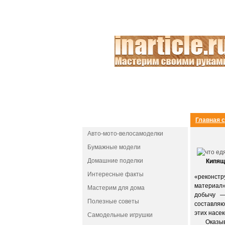
РАЗДЕЛЫ
Главная 
Авто-мото-велосамоделки
Бумажные модели
Домашние поделки
Кипящ
Интересные факты
«реконстр
материал»
Мастерим для дома
добычу —
Полезные советы
составляю
этих насе
Самодельные игрушки
Оказывае