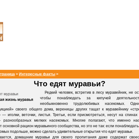
страница
>
Интересные факты
>
Что едят муравьи?
Редкий человек, встретив в лесу муравейник, не ос
чтобы понаблюдать за кипучей деятельнос
ая жизнь муравья
необыкновенно трудолюбивых насекомых. Одн
укцией» своего общего дома, вереницы других тащат к муравейнику «ст
 — иголки, веточки, листья. Третьи, если присмотреться, несут на спинах
 разнообразных мелких насекомых. Многие полагают, что именно на
т основной рацион муравьиного сообщества, но это не так: если понаблюдать
комых подольше, можно сделать удивительные открытия что едят муравьи.
тся, домашние муравьи для своего пропитания даже содержат своеоб