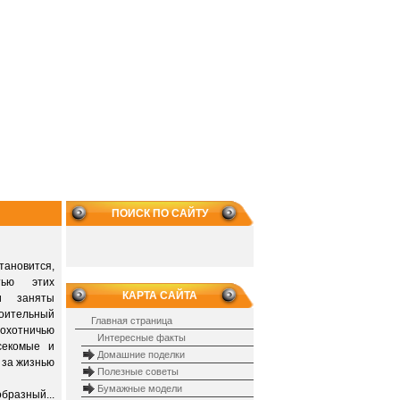
ПОИСК ПО САЙТУ
тановится,
тью этих
КАРТА САЙТА
и заняты
роительный
Главная страница
 охотничью
Интересные факты
секомые и
Домашние поделки
 за жизнью
Полезные советы
Бумажные модели
разный...