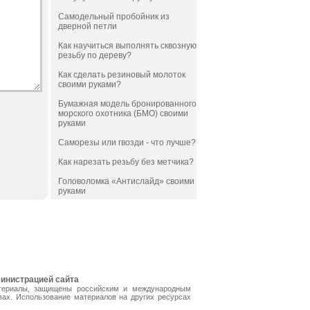
Самодельный пробойник из
дверной петли
Как научиться выполнять сквозную
резьбу по дереву?
Как сделать резиновый молоток
своими руками?
Бумажная модель бронированного
морского охотника (БМО) своими
руками
Саморезы или гвозди - что лучше?
Как нарезать резьбу без метчика?
Головоломка «Антислайд» своими
руками
министрацией сайта
териалы, защищены российским и международным
вах. Использование материалов на других ресурсах