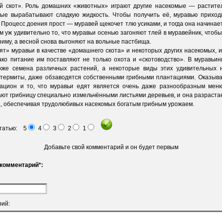
й скот». Роль домашних «животных» играют другие насекомые — растите
рые вырабатывают сладкую жидкость. Чтобы получить её, муравью приход
 Процесс доения прост — муравей щекочет тлю усиками, и тогда она начинае
ем уж удивительно то, что муравьи осенью загоняют тлей в муравейник, чтобы
зиму, а весной снова выгоняют на вольные пастбища.
» муравьи в качестве «домашнего скота» и некоторых других насекомых, и
ако питание им поставляют не только охота и «скотоводство». В муравьи
кже семена различных растений, а некоторые виды этих удивительных 
термиты, даже обзаводятся собственными грибными плантациями. Оказыва
ацион и то, что муравьи едят является очень даже разнообразным мен
ют грибницу специально измельчёнными листьями деревьев, и она разрастае
, обеспечивая трудолюбивых насекомых богатым грибным урожаем.
статью: 5
4
3
2
1
Добавьте свой комментарий и он будет первым
комментарий*:
ий: