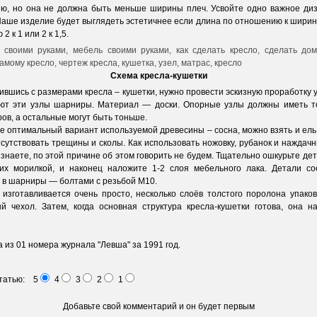
ю, но она не должна быть меньше ширины плеч. Усвойте одно важное ди
Наше изделие будет выглядеть эстетичнее если длина по отношению к ширин
2 к 1 или 2 к 1,5.
Схема кресла-кушетки
шись с размерами кресла – кушетки, нужно провести эскизную проработку уз
ют эти узлы шарниры. Материал — доски. Опорные узлы должны иметь т
ов, а остальные могут быть тоньше.
оптимальный вариант используемой древесины – сосна, можно взять и ель,
сутствовать трещины и сколы. Как использовать ножовку, рубанок и наждачн
 знаете, по этой причине об этом говорить не будем. Тщательно ошкурьте дет
их морилкой, и наконец наложите 1-2 слоя мебельного лака. Детали с
 в шарниры — болтами с резьбой М10.
готавливается очень просто, несколько слоёв толстого поролона упако
й чехол. Затем, когда основная структура кресла-кушетки готова, она н
а из 01 номера журнала "Левша" за 1991 год.
статью: 5
4
3
2
1
Добавьте свой комментарий и он будет первым