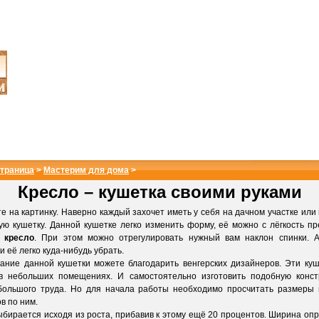
страница
>
Мастерим для дома
>
Кресло – кушетка своими руками
 на картинку. Наверно каждый захочет иметь у себя на дачном участке или 
ую кушетку. Данной кушетке легко изменить форму, её можно с лёгкость пр
в
кресло
. При этом можно отрегулировать нужный вам наклон спинки. А
 её легко куда-нибудь убрать.
ие данной кушетки можете благодарить венгерских дизайнеров. Эти куш
 в небольших помещениях. И самостоятельно изготовить подобную конст
большого труда. Но для начала работы необходимо просчитать размеры
в по ним.
ирается исходя из роста, прибавив к этому ещё 20 процентов. Ширина оп