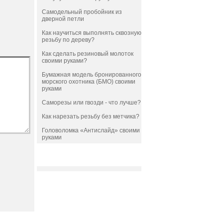
Самодельный пробойник из
дверной петли
Как научиться выполнять сквозную
резьбу по дереву?
Как сделать резиновый молоток
своими руками?
Бумажная модель бронированного
морского охотника (БМО) своими
руками
Саморезы или гвозди - что лучше?
Как нарезать резьбу без метчика?
Головоломка «Антислайд» своими
руками
РЕКЛАМА