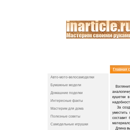
РАЗДЕЛЫ
Главная 
Авто-мото-велосамоделки
Бумажные модели
Взгляните
аналогичн
Домашние поделки
кушетки 
Интересные факты
надобности
За создан
Мастерим для дома
уместить
Полезные советы
составит 
материало
Самодельные игрушки
Длина выб