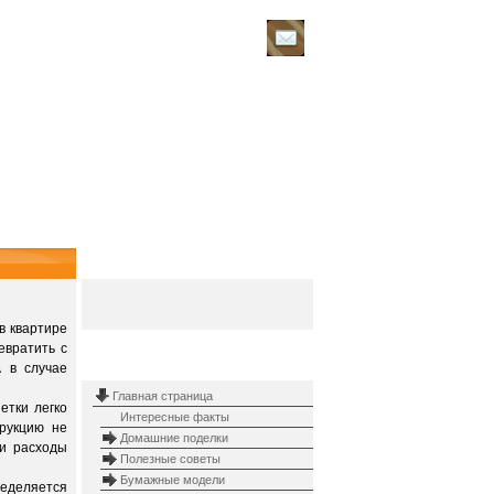
ПОИСК ПО САЙТУ
в квартире
евратить с
КАРТА САЙТА
 в случае
Главная страница
етки легко
Интересные факты
рукцию не
Домашние поделки
 и расходы
Полезные советы
Бумажные модели
ределяется