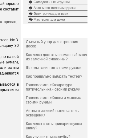
Самодельные игрушки
зайнерское
Авто-мото-велосамоделки
е составит
Электроника для всех
Мастерим для дома
НОВОЕ
лов. Их 3.
Съемный упор для строгания
олщину 30
досок
Как легко достать сломанный ключ
 но на ней
из замочной скважины?
ые бумаги,
али, затем
Шлемы викингов своими руками
оединяются
Как правильно выбрать тестер?
вываются в
Головоломка «Квадратура
пятиугольника» своими руками
акрывается
Головоломка «Кошки и мышки»
своими руками
Автоматический выключатель
освещения
Как легко снять приварившуюся
шину?
Как улучшить мясорубку?