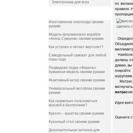
Электроника для всех
по желани
правило. 
пропорцию 
ПОПУЛЯРНОЕ
Изготовление снегохода своими
руками
Модель флагманского корабля
«Князь Суворов» своими руками
Определив
Объединя
Как устроен и летает вертолет?
миллиметр
Наиболее 
Самодельный самокат для любой
поры года
должны от
думаю, вы
Подводная лодка «Форель»
покройте 
бумажная модель своими руками
шурупами,
Реактивный катер своими руками
Матрас из
матерчаты
Универсальный мотоблок своими
матрас
ом.
руками
Как правильно пользоваться
Идея взят
краской в баллончике?
Кресло – кушетка своими руками
Оцените 
Кухонный стол своими руками
Дополнительная антенна для